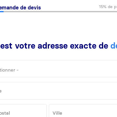
15%
de p
emande de devis
 est votre adresse exacte de
d
e
ostal
Ville