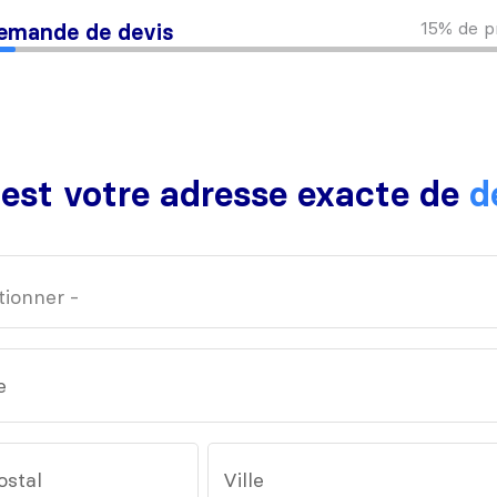
15%
de p
emande de devis
 est votre adresse exacte de
d
e
ostal
Ville