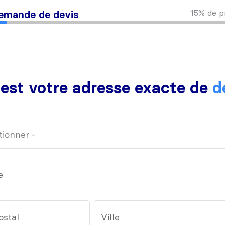
15%
de p
emande de devis
 est votre adresse exacte de
d
e
ostal
Ville