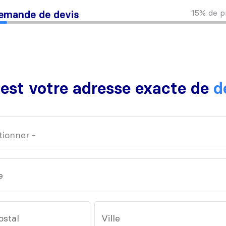
15%
de p
emande de devis
 est votre adresse exacte de
d
e
ostal
Ville