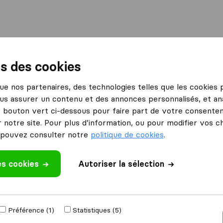
International
Déménagement maritime
Services
ns des cookies
 que nos partenaires, des technologies telles que les cookies
us assurer un contenu et des annonces personnalisés, et ana
our FZ Trans
le bouton vert ci-dessous pour faire part de votre consenteme
 notre site. Pour plus d’information, ou pour modifier vos c
pouvez consulter notre
politique de cookies
.
es cookies
Autoriser la sélection
déménagement
Je déménage vers
Préférence (1)
Statistiques (5)