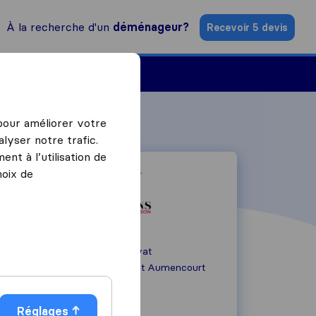
À la recherche d'un
déménageur?
Recevoir 5 devis
Trouver un déménageur
 pour améliorer votre
lyser notre trafic.
nt à l’utilisation de
hoix de
21, Rue Saint Privat
02270
Couvron et Aumencourt
06 50 46 33 42
Réglages