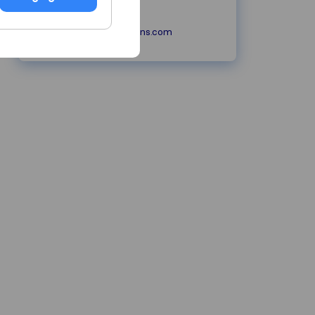
fz-trans.com/
a.senhadji@fz-trans.com