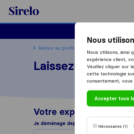
Sirelo.fr
Déménager en France
Nous utiliso
Retour au profil
Nous utilisons, ainsi
expérience client, vo
Laissez un avis p
Veuillez cliquer sur 
cette technologie sur
consentement, vous 
Accepter tous l
Votre expérience de 
Je déménage depuis
Nécessaires (1)