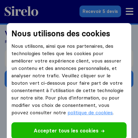
Sirelo.fr
Recevoir 5 devis
Nous utilisons des cookies
Vous recherchez un déménageur?
Recevez 5 devis en seulement 3 étapes
Nous utilisons, ainsi que nos partenaires, des
technologies telles que les cookies pour
Je déménage de
améliorer votre expérience client, vous assurer
un contenu et des annonces personnalisés, et
analyser notre trafic. Veuillez cliquer sur le
Obtenir devis gratuits
bouton vert ci-dessous pour faire part de votre
consentement à l’utilisation de cette technologie
4.3
793 Avis Google
sur notre site. Pour plus d’information, ou pour
modifier vos choix de consentement, vous
pouvez consulter notre
politique de cookies
.
Accepter tous les cookies