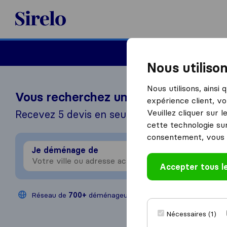
Sirelo.fr
Déménager en France
Nous utiliso
Nous utilisons, ainsi
Vous recherchez un déménageur?
expérience client, vo
Veuillez cliquer sur 
Recevez 5 devis en seulement 3 étapes
cette technologie sur
consentement, vous 
Je déménage de
Je 
Accepter tous l
Réseau de
700+
déménageurs
200,000
déménag
Nécessaires (1)