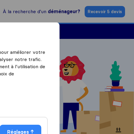
À la recherche d'un
déménageur?
Recevoir 5 devis
Trouver un déménageur
 pour améliorer votre
lyser notre trafic.
nt à l’utilisation de
hoix de
ratuits
Réglages