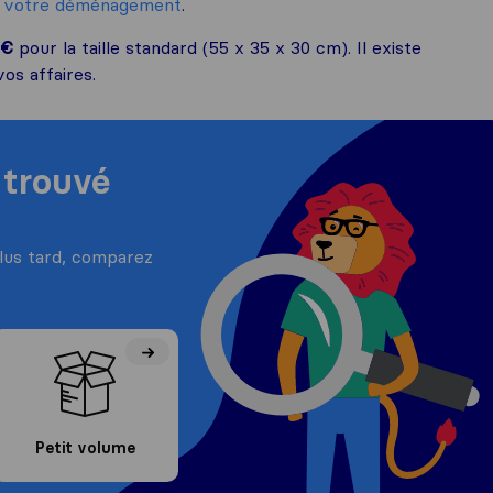
e votre déménagement
.
 €
pour la taille standard (55 x 35 x 30 cm). Il existe
os affaires.
 trouvé
plus tard, comparez
Petit volume