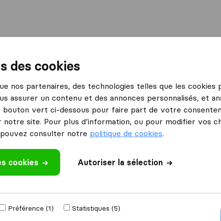
International
Déménagement maritime
Services
ns des cookies
 que nos partenaires, des technologies telles que les cookies
us assurer un contenu et des annonces personnalisés, et ana
le bouton vert ci-dessous pour faire part de votre consenteme
 notre site. Pour plus d’information, ou pour modifier vos c
pouvez consulter notre
politique de cookies
.
déménage à
Obtenir devis g
es cookies
Autoriser la sélection
4.3
785 Avis Google
ements par an
Préférence (1)
Statistiques (5)