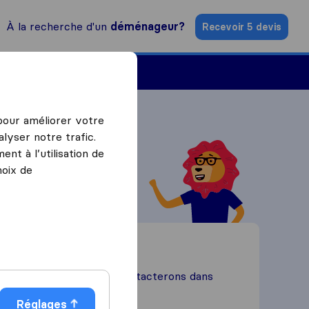
À la recherche d'un
déménageur?
Recevoir 5 devis
Trouver un déménageur
 pour améliorer votre
lyser notre trafic.
nt à l’utilisation de
hoix de
Contactez nous
ormulaire et nous vous contacterons dans
les plus brefs délais.
Réglages