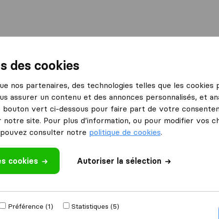
International
Déménagement maritime
Services
ns des cookies
 que nos partenaires, des technologies telles que les cookies
us assurer un contenu et des annonces personnalisés, et ana
Sirelo
le bouton vert ci-dessous pour faire part de votre consenteme
 notre site. Pour plus d’information, ou pour modifier vos c
s et marketing.
pouvez consulter notre
politique de cookies
.
, votre
orme d'avis
eaux canaux de
es cookies
Autoriser la sélection
er plus de clients
Remplissez ce f
Préférence (1)
Statistiques (5)