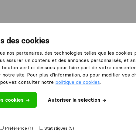
International
Déménagement maritime
Services
ns des cookies
inqueux
Les déménageurs bretons - Déménagements Reims
 que nos partenaires, des technologies telles que les cookies
us assurer un contenu et des annonces personnalisés, et ana
tons -
Ce que disent les clients
le bouton vert ci-dessous pour faire part de votre consenteme
Efficace (1)
ims
 notre site. Pour plus d’information, ou pour modifier vos c
pouvez consulter notre
politique de cookies
.
es cookies
Autoriser la sélection
 un avis
ents Reims avec
Préférence (1)
Statistiques (5)