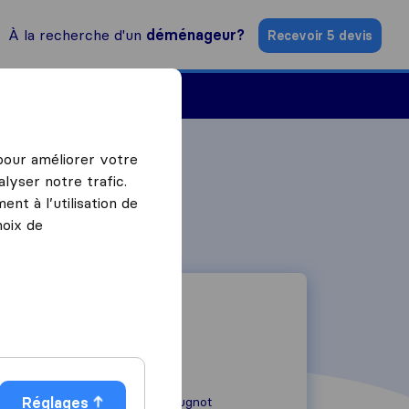
À la recherche d'un
déménageur?
Recevoir 5 devis
Trouver un déménageur
 pour améliorer votre
lyser notre trafic.
nt à l’utilisation de
hoix de
Réglages
14 Rue Joseph Cugnot