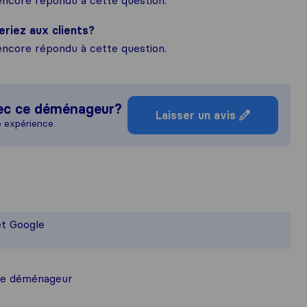
ncore répondu à cette question.
eriez aux clients?
ncore répondu à cette question.
ec ce déménageur?
Laisser un avis
e expérience.
e idée plus complète de la réputatio
sponsable des normes de publication d
et Google
llis auprès des utilisateurs de Sirelo 
ce déménageur