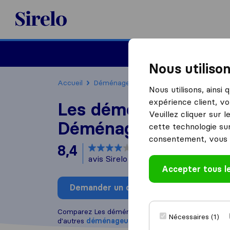
Sirelo.fr
Déménager en France
Nous utiliso
Accueil
Déménageurs France
Déménageurs T
Nous utilisons, ainsi
expérience client, vo
Les déménageurs bre
Veuillez cliquer sur 
Déménagements Re
cette technologie sur
consentement, vous 
8,4
basé sur
97
avis Sirelo et Google
i
Accepter tous l
Demander un devis
Rédiger
Comparez Les déménageurs bretons - Déménagem
Nécessaires (1)
d'autres
déménageurs
à
Tinqueux