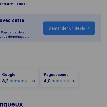
ontferrat (France)
avec cette
Demander un devis
Rapide, facile et
autres déménageurs.
Google
PagesJaunes
Google
PagesJaunes
8,2
4,0
96
4
inqueux