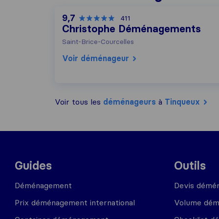
9,7
411
Christophe Déménagements
Saint-Brice-Courcelles
Voir déménageur
Voir tous les
déménageurs
à
Tinqueux
Guides
Outils
Déménagement
Devis démé
Prix déménagement international
Volume dé