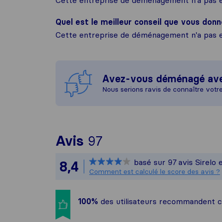
Cette entreprise de déménagement n'a pas e
Quel est le meilleur conseil que vous donn
Cette entreprise de déménagement n'a pas e
Avez-vous déménagé av
Nous serions ravis de connaître votr
Pour vous donner un
Avis
97
Sirelo n'est pas re
basé sur
97
avis Sirelo 
8,4
Tous les avis recuei
Comment est calculé le score des avis ?
100%
des utilisateurs recommandent 