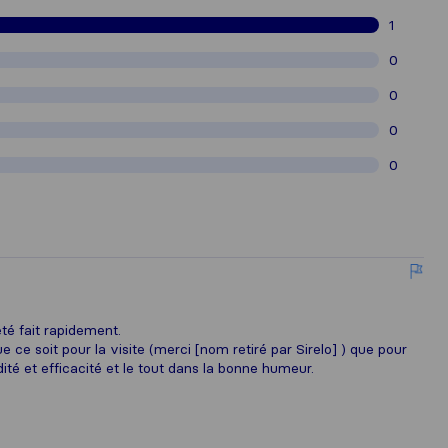
1
0
0
0
0
té fait rapidement.
 ce soit pour la visite (merci [nom retiré par Sirelo] ) que pour
ité et efficacité et le tout dans la bonne humeur.