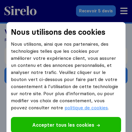
Sirelo.fr
Recevoir 5 devis
Nous utilisons des cookies
Vous recherchez un déménageur?
Recevez 5 devis en seulement 3 étapes
Nous utilisons, ainsi que nos partenaires, des
technologies telles que les cookies pour
Je déménage de
améliorer votre expérience client, vous assurer
un contenu et des annonces personnalisés, et
analyser notre trafic. Veuillez cliquer sur le
Obtenir devis gratuits
bouton vert ci-dessous pour faire part de votre
consentement à l’utilisation de cette technologie
4.3
793 Avis Google
sur notre site. Pour plus d’information, ou pour
modifier vos choix de consentement, vous
pouvez consulter notre
politique de cookies
.
Accepter tous les cookies