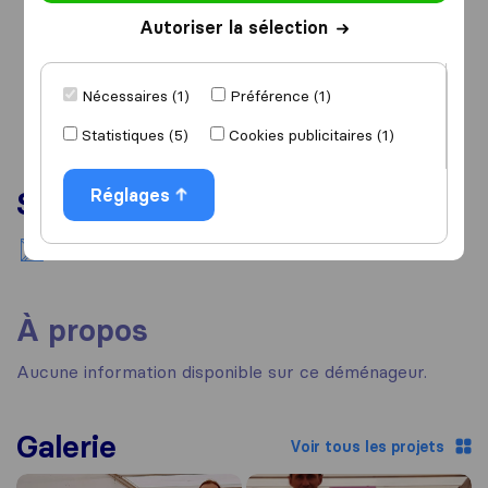
Autoriser la sélection
Nécessaires (1)
Préférence (1)
Statistiques (5)
Cookies publicitaires (1)
Réglages
Services
Déménagement national
À propos
Aucune information disponible sur ce déménageur.
Galerie
Voir tous les projets