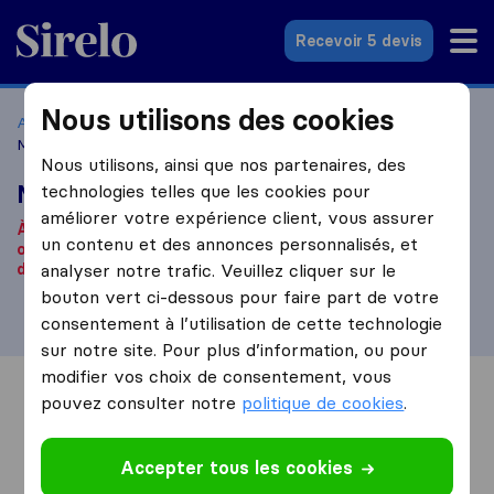
Sirelo.fr
Recevoir 5 devis
Nous utilisons des cookies
Accueil
Déménageurs France
Déménageurs Angers
Mickael Angers Services Déménageur
Nous utilisons, ainsi que nos partenaires, des
Mickael Angers Services Déménageur
technologies telles que les cookies pour
améliorer votre expérience client, vous assurer
À notre connaissance, cette société n'est plus
un contenu et des annonces personnalisés, et
opérationnelle.
Vous êtes à la recherche d'une entreprise
de déménagement ? Cliquez
analyser notre trafic. Veuillez cliquer sur le
ici
.
bouton vert ci-dessous pour faire part de votre
consentement à l’utilisation de cette technologie
sur notre site. Pour plus d’information, ou pour
modifier vos choix de consentement, vous
Vue d'ensemble
Avis
Sources
pouvez consulter notre
politique de cookies
.
Accepter tous les cookies