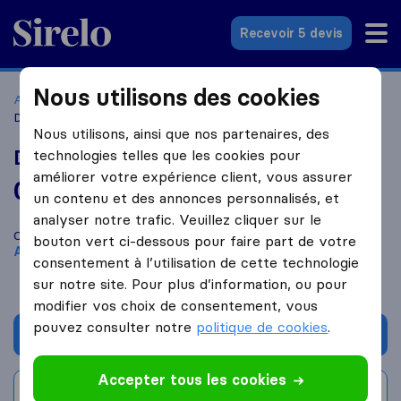
Sirelo.fr
Recevoir 5 devis
Nous utilisons des cookies
Accueil
Déménageurs France
Déménageurs Annecy
D'agnillo Transport
Nous utilisons, ainsi que nos partenaires, des
D'agnillo Transport
technologies telles que les cookies pour
améliorer votre expérience client, vous assurer
0,0
basé sur
0
un contenu et des annonces personnalisés, et
avis Sirelo et Google
i
analyser notre trafic. Veuillez cliquer sur le
Comparez D'agnillo Transport avec d'autres
déménageurs
à
bouton vert ci-dessous pour faire part de votre
Annecy
consentement à l’utilisation de cette technologie
sur notre site. Pour plus d’information, ou pour
modifier vos choix de consentement, vous
pouvez consulter notre
politique de cookies
.
Demander un devis
Accepter tous les cookies
Rédiger un avis