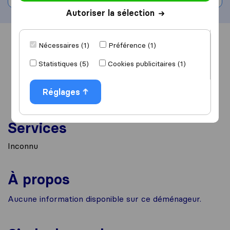
Autoriser la sélection
Vue d'ensemble
Avis
Sources
Nécessaires (1)
Préférence (1)
Statistiques (5)
Cookies publicitaires (1)
Réglages
Services
Inconnu
À propos
Aucune information disponible sur ce déménageur.