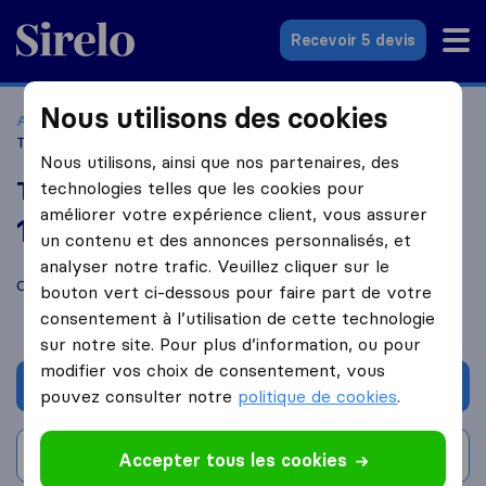
Sirelo.fr
Recevoir 5 devis
Nous utilisons des cookies
Accueil
Déménageurs France
Déménageurs Arpajon
Techni'Dem
Nous utilisons, ainsi que nos partenaires, des
Techni'Dem
technologies telles que les cookies pour
améliorer votre expérience client, vous assurer
10,0
basé sur
46
un contenu et des annonces personnalisés, et
avis Sirelo et Google
i
analyser notre trafic. Veuillez cliquer sur le
Comparez Techni'Dem avec d'autres
déménageurs
à
Arpajon
bouton vert ci-dessous pour faire part de votre
consentement à l’utilisation de cette technologie
sur notre site. Pour plus d’information, ou pour
modifier vos choix de consentement, vous
Demander un devis
pouvez consulter notre
politique de cookies
.
Rédiger un avis
Accepter tous les cookies