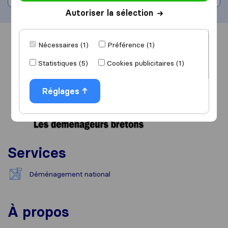
Autoriser la sélection
Vue d'ensemble
Avis
Sources
Nécessaires (1)
Préférence (1)
Statistiques (5)
Cookies publicitaires (1)
Réglages
Services
Déménagement national
À propos