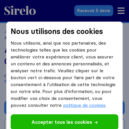
Sirelo.fr
Recevoir 5 devis
Nous utilisons des cookies
Accueil
Déménageurs France
Déménageurs Arras
Artois Déménagements
Nous utilisons, ainsi que nos partenaires, des
Artois Déménagements
technologies telles que les cookies pour
améliorer votre expérience client, vous assurer
0,0
basé sur
0
un contenu et des annonces personnalisés, et
avis Sirelo et Google
i
analyser notre trafic. Veuillez cliquer sur le
Comparez Artois Déménagements avec d'autres
bouton vert ci-dessous pour faire part de votre
déménageurs
à
Arras
consentement à l’utilisation de cette technologie
sur notre site. Pour plus d’information, ou pour
modifier vos choix de consentement, vous
pouvez consulter notre
politique de cookies
.
Demander un devis
Accepter tous les cookies
Rédiger un avis