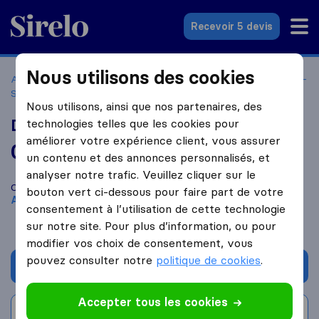
Sirelo.fr
Recevoir 5 devis
Nous utilisons des cookies
Accueil
Déménageurs France
Déménageurs Asnières-sur-
Seine
Dem Ecotrans
Nous utilisons, ainsi que nos partenaires, des
Dem Ecotrans
technologies telles que les cookies pour
améliorer votre expérience client, vous assurer
0,0
basé sur
0
un contenu et des annonces personnalisés, et
avis Sirelo et Google
i
analyser notre trafic. Veuillez cliquer sur le
Comparez Dem Ecotrans avec d'autres
déménageurs
à
bouton vert ci-dessous pour faire part de votre
Asnières Sur Seine
consentement à l’utilisation de cette technologie
sur notre site. Pour plus d’information, ou pour
modifier vos choix de consentement, vous
pouvez consulter notre
politique de cookies
.
Demander un devis
Accepter tous les cookies
Rédiger un avis