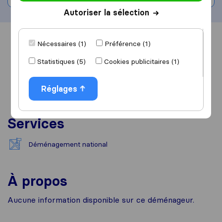
Autoriser la sélection
Vue d'ensemble
Avis
Sources
Nécessaires (1)
Préférence (1)
Statistiques (5)
Cookies publicitaires (1)
Réglages
Services
Déménagement national
À propos
Aucune information disponible sur ce déménageur.