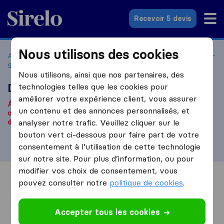
Sirelo.fr
Recevoir 5 devis
Nous utilisons des cookies
Accueil
Déménageurs France
Déménageurs Asnières-sur-
Seine
Déménagement Legendre
Nous utilisons, ainsi que nos partenaires, des
Déménagement Legendre
technologies telles que les cookies pour
améliorer votre expérience client, vous assurer
À notre connaissance, cette société n'est plus
un contenu et des annonces personnalisés, et
opérationnelle.
Vous êtes à la recherche d'une entreprise
de déménagement ? Cliquez
analyser notre trafic. Veuillez cliquer sur le
ici
.
bouton vert ci-dessous pour faire part de votre
consentement à l’utilisation de cette technologie
sur notre site. Pour plus d’information, ou pour
modifier vos choix de consentement, vous
Vue d'ensemble
Avis
Sources
pouvez consulter notre
politique de cookies
.
Accepter tous les cookies