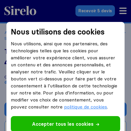
Sirelo.fr
Recevoir 5 devis
Nous utilisons des cookies
Accueil
Déménageurs France
Déménageurs Asnières-sur-
Seine
Transports Ramdani Déménagements
Nous utilisons, ainsi que nos partenaires, des
Transports Ramdani Déménagements
technologies telles que les cookies pour
améliorer votre expérience client, vous assurer
4,4
basé sur
5
un contenu et des annonces personnalisés, et
avis Sirelo et Google
i
analyser notre trafic. Veuillez cliquer sur le
Comparez Transports Ramdani Déménagements avec d'autres
bouton vert ci-dessous pour faire part de votre
déménageurs
à
Asnières Sur Seine
consentement à l’utilisation de cette technologie
sur notre site. Pour plus d’information, ou pour
modifier vos choix de consentement, vous
pouvez consulter notre
politique de cookies
.
Demander un devis
Accepter tous les cookies
Rédiger un avis