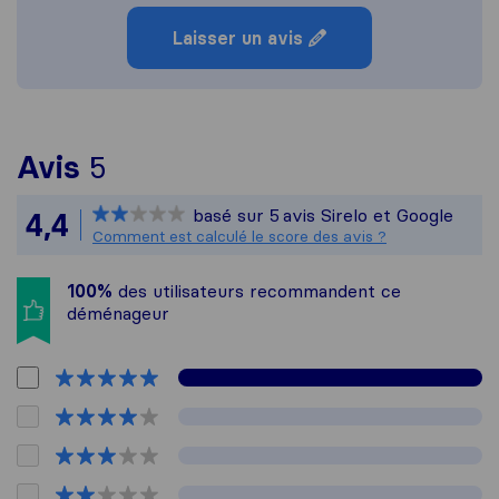
Laisser un avis
Pour vous donner une idée pl
Avis
5
Sirelo n'est pas responsable 
basé sur
5
avis Sirelo et Google
4,4
Tous les avis recueillis auprè
Comment est calculé le score des avis ?
100%
des utilisateurs recommandent ce
déménageur