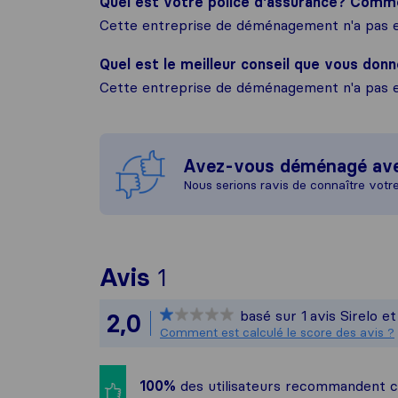
Quel est votre police d'assurance? Com
Cette entreprise de déménagement n'a pas e
Quel est le meilleur conseil que vous donn
Cette entreprise de déménagement n'a pas e
Avez-vous déménagé av
Nous serions ravis de connaître votr
Pour vous donner une
Avis
1
Sirelo n'est pas resp
basé sur
1
avis Sirelo e
2,0
Tous les avis recueill
Comment est calculé le score des avis ?
100%
des utilisateurs recommandent 