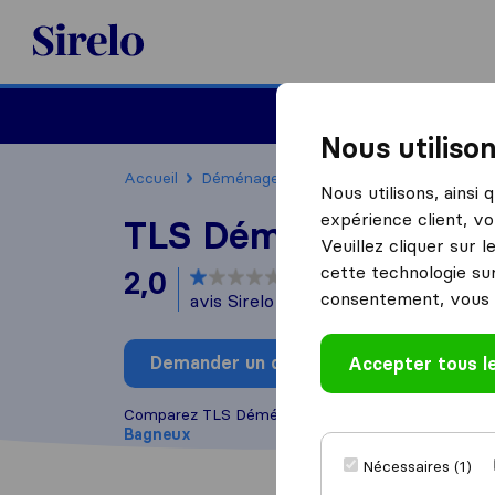
Sirelo.fr
Déménager en France
Nous utiliso
Accueil
Déménageurs France
Déménageurs 
Nous utilisons, ainsi
expérience client, vo
TLS Déménagement
Veuillez cliquer sur 
cette technologie sur
2,0
basé sur
1
consentement, vous 
avis Sirelo et Google
i
Demander un devis
Accepter tous l
Rédiger
Comparez TLS Déménagement avec d'autres
dém
Bagneux
Nécessaires (1)