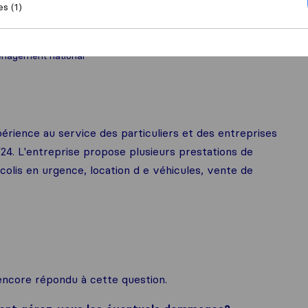
es (1)
nagement national
ience au service des particuliers et des entreprises
24. L'entreprise propose plusieurs prestations de
olis en urgence, location d e véhicules, vente de
ncore répondu à cette question.