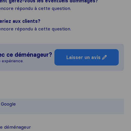
ment gérez-vous les éventuels dommages?
ncore répondu à cette question.
eriez aux clients?
ncore répondu à cette question.
ec ce déménageur?
Laisser un avis
e expérience.
 idée plus complète de la réputation
onsable des normes de publication des
t Google
is auprès des utilisateurs de Sirelo so
ce déménageur