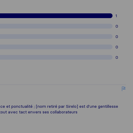
1
0
0
0
0
e et ponctualité ; [nom retiré par Sirelo] est d'une gentillesse
 tout avec tact envers ses collaborateurs