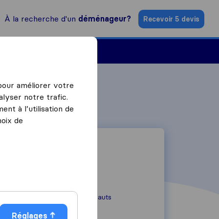
À la recherche d'un
déménageur?
Recevoir 5 devis
Trouver un déménageur
 pour améliorer votre
lyser notre trafic.
nt à l’utilisation de
hoix de
14 Rue des Brugnauts
92220
Bagneux
Réglages