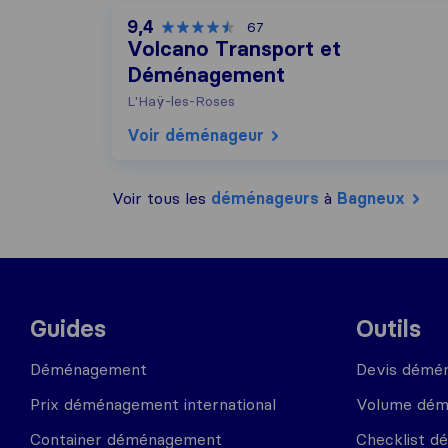
9,4
67
Volcano Transport et
Déménagement
L'Haÿ-les-Roses
Voir déménageur
Voir tous les
déménageurs
à
Bagneux
Guides
Outils
Déménagement
Devis démé
Prix déménagement international
Volume dé
Container déménagement
Checklist 