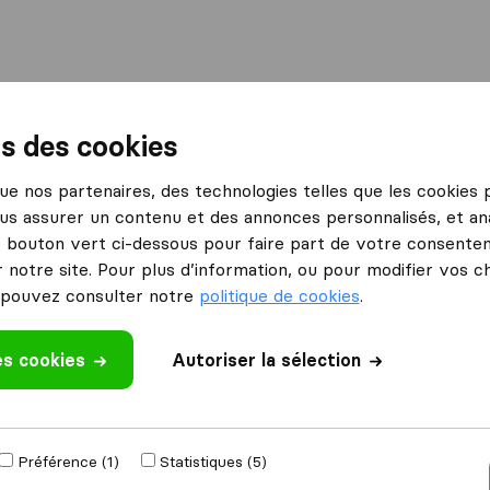
International
Déménagement maritime
Services
ns des cookies
Bagneux
TLS Déménagement
 que nos partenaires, des technologies telles que les cookies
us assurer un contenu et des annonces personnalisés, et ana
Ce que disent les clients
le bouton vert ci-dessous pour faire part de votre consenteme
Amical (1)
 notre site. Pour plus d’information, ou pour modifier vos c
pouvez consulter notre
politique de cookies
.
es cookies
 un avis
Autoriser la sélection
énageurs
à
Préférence (1)
Statistiques (5)