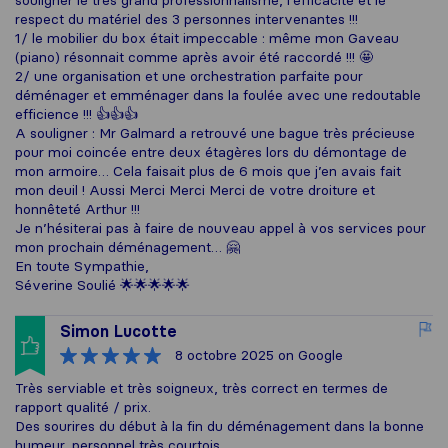
souligner le très grand professionnalisme, l’efficacité et le
respect du matériel des 3 personnes intervenantes !!!
1/ le mobilier du box était impeccable : même mon Gaveau
(piano) résonnait comme après avoir été raccordé !!! 🤩
2/ une organisation et une orchestration parfaite pour
déménager et emménager dans la foulée avec une redoutable
efficience !!! 👍👍👍
A souligner : Mr Galmard a retrouvé une bague très précieuse
pour moi coincée entre deux étagères lors du démontage de
mon armoire… Cela faisait plus de 6 mois que j’en avais fait
mon deuil ! Aussi Merci Merci Merci de votre droiture et
honnêteté Arthur !!!
Je n’hésiterai pas à faire de nouveau appel à vos services pour
mon prochain déménagement… 🤗
En toute Sympathie,
Séverine Soulié 🌟🌟🌟🌟🌟
Simon Lucotte
8 octobre 2025
on Google
Très serviable et très soigneux, très correct en termes de
rapport qualité / prix.
Des sourires du début à la fin du déménagement dans la bonne
humeur, personnel très courtois.