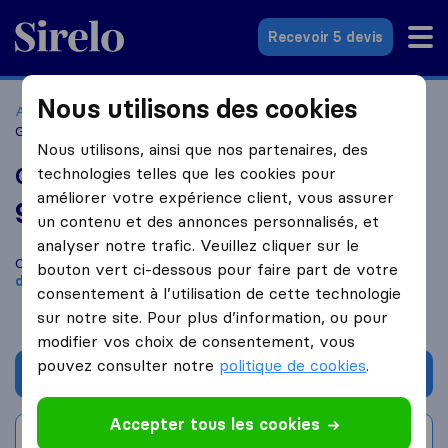
Sirelo.fr
Recevoir 5 devis
Nous utilisons des cookies
Accueil
Déménageurs France
Déménageurs Beaune
Galmard Déménagement
Nous utilisons, ainsi que nos partenaires, des
Galmard Déménagement
technologies telles que les cookies pour
améliorer votre expérience client, vous assurer
9,6
basé sur
87
un contenu et des annonces personnalisés, et
avis Sirelo et Google
i
analyser notre trafic. Veuillez cliquer sur le
Comparez Galmard Déménagement avec d'autres
bouton vert ci-dessous pour faire part de votre
déménageurs
à
Beaune
consentement à l’utilisation de cette technologie
sur notre site. Pour plus d’information, ou pour
modifier vos choix de consentement, vous
pouvez consulter notre
politique de cookies
.
Demander un devis
Accepter tous les cookies
Rédiger un avis