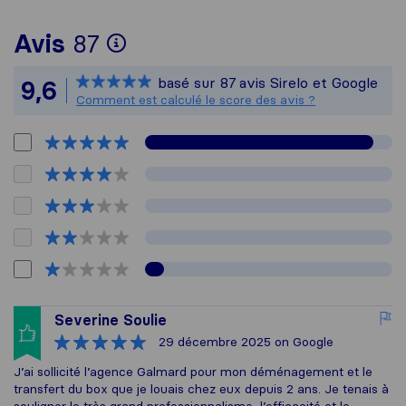
Pour vous donner une idé
Avis
87
Sirelo n'est pas responsa
basé sur
87
avis Sirelo et Google
9,6
Tous les avis recueillis a
Comment est calculé le score des avis ?
Severine Soulie
29 décembre 2025
on Google
J’ai sollicité l’agence Galmard pour mon déménagement et le
transfert du box que je louais chez eux depuis 2 ans. Je tenais à