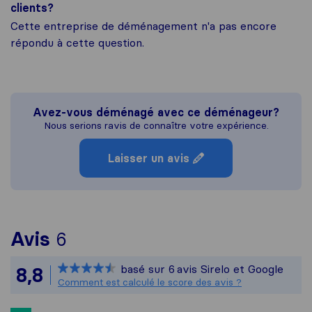
clients?
Cette entreprise de déménagement n'a pas encore
répondu à cette question.
Avez-vous déménagé avec ce déménageur?
Nous serions ravis de connaître votre expérience.
Laisser un avis
Pour vous donner une idée pl
Avis
6
Sirelo n'est pas responsable 
basé sur
6
avis Sirelo et Google
8,8
Tous les avis recueillis auprè
Comment est calculé le score des avis ?