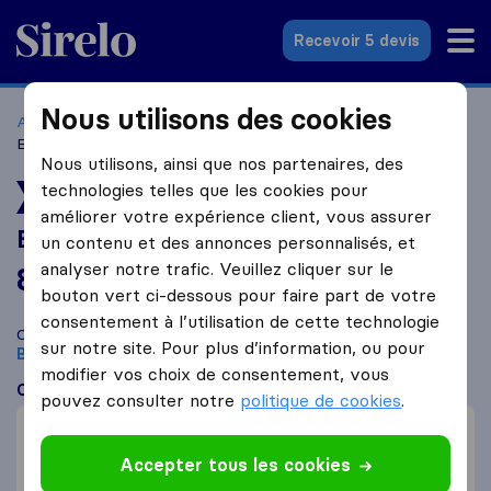
Sirelo.fr
Recevoir 5 devis
Nous utilisons des cookies
Accueil
Déménageurs France
Déménageurs Bobigny
B.H Logistique
Nous utilisons, ainsi que nos partenaires, des
technologies telles que les cookies pour
DÉMÉNAGEUR LE MIEUX NOTÉ
améliorer votre expérience client, vous assurer
B.H Logistique
un contenu et des annonces personnalisés, et
analyser notre trafic. Veuillez cliquer sur le
8,8
basé sur
6
bouton vert ci-dessous pour faire part de votre
avis Sirelo et Google
i
consentement à l’utilisation de cette technologie
Comparez B.H Logistique avec d'autres
déménageurs
à
sur notre site. Pour plus d’information, ou pour
Bobigny
modifier vos choix de consentement, vous
Ce que disent les clients
pouvez consulter notre
politique de cookies
.
Professionnel (1)
Aide (1)
Accepter tous les cookies
Déménagement rapide (1)