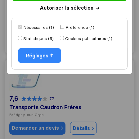
Demenagements Masson Maison le Ray
Autoriser la sélection
Le Plessis-Pâté
Nécessaires (1)
Préférence (1)
Demander un devis
Détails
Statistiques (5)
Cookies publicitaires (1)
"Au soin avec les biens"
3 mentions comme
Réglages
Transports Caudron Frères
7,6
77
Transports Caudron Frères
Brétigny-sur-Orge
Demander un devis
Détails