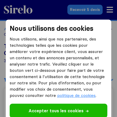
Sirelo.fr
Recevoir 5 devis
Nous utilisons des cookies
Accueil
Déménageurs France
Déménageurs Brétigny-sur-
Orge
Nous utilisons, ainsi que nos partenaires, des
technologies telles que les cookies pour
Top 10 déménageurs à Brétigny-sur-
améliorer votre expérience client, vous assurer
Orge
un contenu et des annonces personnalisés, et
3 déménageurs trouvés à Brétigny-sur-Orge
analyser notre trafic. Veuillez cliquer sur le
bouton vert ci-dessous pour faire part de votre
consentement à l’utilisation de cette technologie
Filtres
Trier par :
sur notre site. Pour plus d’information, ou pour
modifier vos choix de consentement, vous
pouvez consulter notre
politique de cookies
.
Demenagements Masson Maison le Ray
Accepter tous les cookies
8,1
86