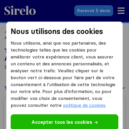
Sirelo.fr
Recevoir 5 devis
Nous utilisons des cookies
Accueil
Déménageurs France
Déménageurs Brié-et-
Angonnes
Nous utilisons, ainsi que nos partenaires, des
technologies telles que les cookies pour
Top 10 déménageurs à Brié-et-
améliorer votre expérience client, vous assurer
Angonnes
un contenu et des annonces personnalisés, et
3 déménageurs trouvés à Brié-et-Angonnes
analyser notre trafic. Veuillez cliquer sur le
bouton vert ci-dessous pour faire part de votre
consentement à l’utilisation de cette technologie
Filtres
Trier par :
sur notre site. Pour plus d’information, ou pour
modifier vos choix de consentement, vous
pouvez consulter notre
politique de cookies
.
Alp'azur Déménagement Europe
Accepter tous les cookies