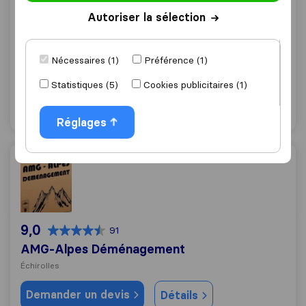
9,0
211
Autoriser la sélection
Alp'azur Déménagement Europe
Brié-et-Angonnes
Nécessaires (1)
Préférence (1)
Demander un devis
Détails
Statistiques (5)
Cookies publicitaires (1)
"Déménagement rapide"
1 mentions comme
Réglages
AMG-Alpes Déménagement
9,0
91
AMG-Alpes Déménagement
Échirolles
Demander un devis
Détails