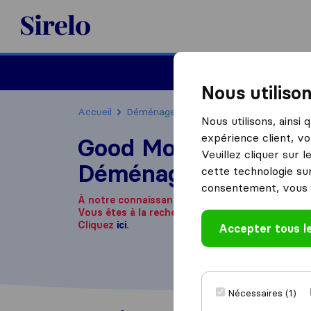
Sirelo.fr
Déménager en France
Nous utiliso
Accueil
Déménageurs France
Déménageurs C
Nous utilisons, ainsi
expérience client, vo
Good Moves
Veuillez cliquer sur 
Déménagements
cette technologie sur
consentement, vous 
À notre connaissance, cette société n'est plus 
Vous êtes à la recherche d'une entreprise de 
Cliquez
ici
.
Accepter tous l
Nécessaires (1)