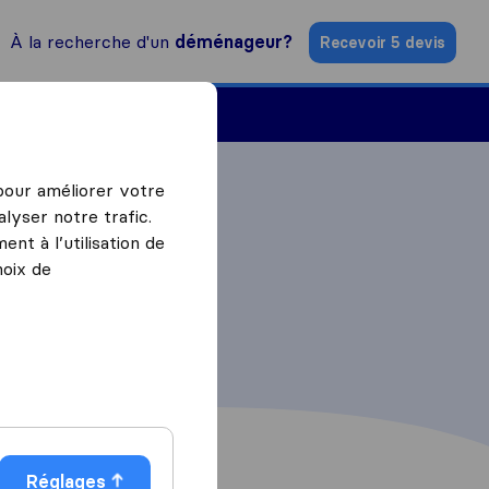
À la recherche d'un
déménageur?
Recevoir 5 devis
Trouver un déménageur
 pour améliorer votre
lyser notre trafic.
nt à l’utilisation de
hoix de
Réglages