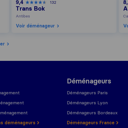
9,4
8
132
Trans Bok
A
Antibes
Ca
Voir déménageur
V
er
Déménageurs
nagement
Déménageurs Paris
ménagement
Déménageurs Lyon
déménagement
Déménageurs Bordeaux
ns déménageurs
Déménageurs France