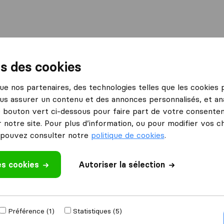
International
Déménagement maritime
Services
ns des cookies
agnes-sur-Mer
Good Moves Déménagements
 que nos partenaires, des technologies telles que les cookies
us assurer un contenu et des annonces personnalisés, et ana
le bouton vert ci-dessous pour faire part de votre consenteme
 notre site. Pour plus d’information, ou pour modifier vos c
pouvez consulter notre
politique de cookies
.
opérationnelle.
déménagement ?
es cookies
Autoriser la sélection
Préférence (1)
Statistiques (5)