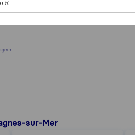
es (1)
ageur.
agnes-sur-Mer