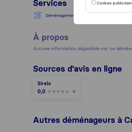
Services
Cookies publicitair
Déménagement national
À propos
Aucune information disponible sur ce démén
Sources d'avis en ligne
Sirelo
0,0
0
Autres déménageurs à C