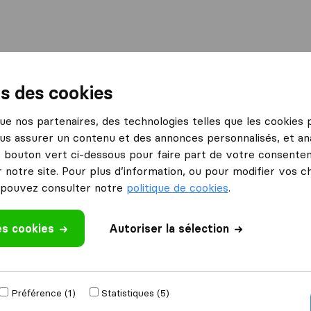
International
Déménagement maritime
Services
ns des cookies
ahors
Nodarie Déménagements
 que nos partenaires, des technologies telles que les cookies
us assurer un contenu et des annonces personnalisés, et ana
ents
le bouton vert ci-dessous pour faire part de votre consenteme
 notre site. Pour plus d’information, ou pour modifier vos c
pouvez consulter notre
politique de cookies
.
es cookies
 un avis
Autoriser la sélection
déménageurs
à
Préférence (1)
Statistiques (5)