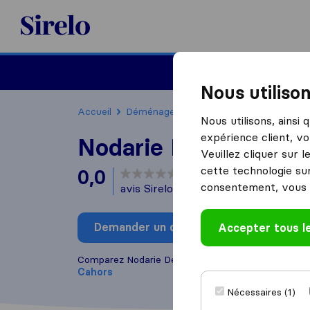
Sirelo.fr
Déménager en France
Nous utiliso
Accueil
Déménageurs France
Déménageurs C
Nous utilisons, ainsi
expérience client, vo
Nodarie Déménagem
Veuillez cliquer sur 
cette technologie sur
0,0
basé sur
0
consentement, vous 
avis Sirelo et Google
i
Demander un devis
Accepter tous l
Rédiger
Comparez Nodarie Déménagements avec d'autres
Cahors
Nécessaires (1)