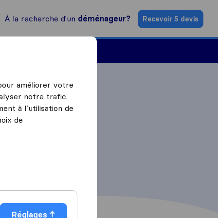
À la recherche d'un
déménageur?
Recevoir 5 devis
Trouver un déménageur
 pour améliorer votre
lyser notre trafic.
nt à l’utilisation de
hoix de
Réglages