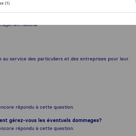
es (1)
nagement national
u service des particuliers et des entreprises pour leur
ncore répondu à cette question.
ment gérez-vous les éventuels dommages?
ncore répondu à cette question.