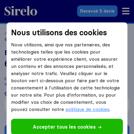
Sirelo.fr
Recevoir 5 devis
Nous utilisons des cookies
Accueil
Déménageurs France
Déménageurs Calvi
Balagne Déménagements
Nous utilisons, ainsi que nos partenaires, des
Balagne Déménagements
technologies telles que les cookies pour
améliorer votre expérience client, vous assurer
6,4
basé sur
49
un contenu et des annonces personnalisés, et
avis Sirelo et Google
i
analyser notre trafic. Veuillez cliquer sur le
Comparez Balagne Déménagements avec d'autres
bouton vert ci-dessous pour faire part de votre
déménageurs
à
Calvi
consentement à l’utilisation de cette technologie
Ce que disent les clients
sur notre site. Pour plus d’information, ou pour
modifier vos choix de consentement, vous
Communication (1)
pouvez consulter notre
politique de cookies
.
Accepter tous les cookies
Demander un devis