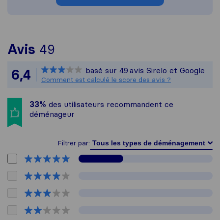
Pour vous donner une idée p
Avis
49
Sirelo n'est pas responsabl
basé sur
49
avis Sirelo et Google
6,4
Tous les avis recueillis aupr
Comment est calculé le score des avis ?
33%
des utilisateurs recommandent ce
déménageur
Filtrer par: