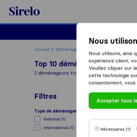
Sirelo.fr
Déménager en France
Nous utiliso
Accueil
Déménageurs France
Déménageurs Ca
Nous utilisons, ainsi
expérience client, vo
Top 10 déménageurs à Cap-d'
Veuillez cliquer sur 
2 déménageurs trouvés à Cap-d'Ail
cette technologie sur
consentement, vous 
Filtres
Accepter tous l
Type de déménagement
National
(1)
International
(1)
Nécessaires (1)