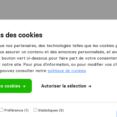
International
Déménagement maritime
Services
ns des cookies
p-d'Ail
 que nos partenaires, des technologies telles que les cookies
us assurer un contenu et des annonces personnalisés, et ana
Ail
le bouton vert ci-dessous pour faire part de votre consenteme
 notre site. Pour plus d’information, ou pour modifier vos c
pouvez consulter notre
politique de cookies
.
Résultats
es cookies
Autoriser la sélection
Genesis Group
Préférence (1)
Statistiques (5)