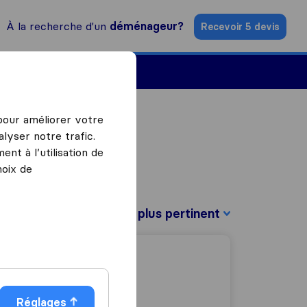
À la recherche d'un
déménageur?
Recevoir 5 devis
Trouver un déménageur
 pour améliorer votre
lyser notre trafic.
nt à l’utilisation de
hoix de
Trier par :
Réglages