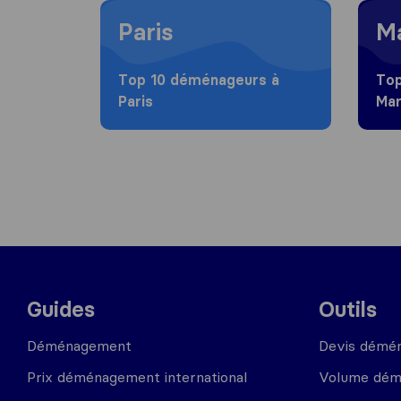
Moving to Paris
Moving
Paris
Ma
Top 10 déménageurs à
Top
Paris
Mar
Guides
Outils
Déménagement
Devis démé
Prix déménagement international
Volume dé