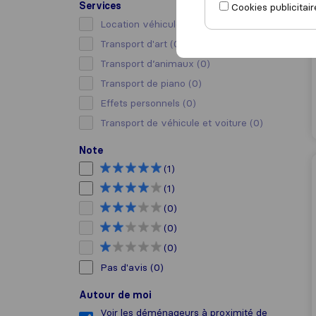
Services
Cookies publicitair
Location véhicule avec chauffeur
(0)
Transport d'art
(0)
Transport d’animaux
(0)
Transport de piano
(0)
Effets personnels
(0)
Transport de véhicule et voiture
(0)
Note
(1)
(1)
(0)
(0)
(0)
Pas d'avis
(0)
Autour de moi
Voir les déménageurs à proximité de