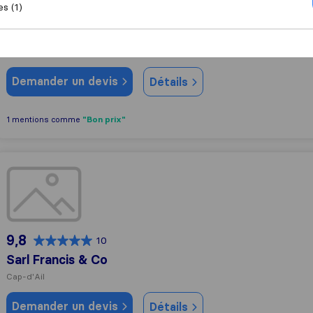
es (1)
7,6
1
Genesis Group
Monaco
Demander un devis
Détails
"Bon prix"
1 mentions comme
Sarl Francis & Co
9,8
10
Sarl Francis & Co
Cap-d'Ail
Demander un devis
Détails