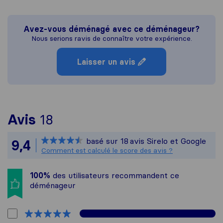
Avez-vous déménagé avec ce déménageur?
Nous serions ravis de connaître votre expérience.
Laisser un avis
Pour vous donner une idée p
Avis
18
Sirelo n'est pas responsable
basé sur
18
avis Sirelo et Google
9,4
Tous les avis recueillis aupr
Comment est calculé le score des avis ?
100%
des utilisateurs recommandent ce
déménageur