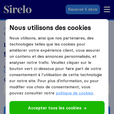
Sirelo.fr
Recevoir 5 devis
Nous utilisons des cookies
Accueil
Déménageurs France
Déménageurs Cavaillon
La Chevalière
Nous utilisons, ainsi que nos partenaires, des
La Chevalière
technologies telles que les cookies pour
améliorer votre expérience client, vous assurer
9,4
basé sur
18
un contenu et des annonces personnalisés, et
avis Sirelo et Google
i
analyser notre trafic. Veuillez cliquer sur le
Comparez La Chevalière avec d'autres
déménageurs
à
bouton vert ci-dessous pour faire part de votre
Cavaillon
consentement à l’utilisation de cette technologie
Ce que disent les clients
sur notre site. Pour plus d’information, ou pour
modifier vos choix de consentement, vous
Efficace (1)
pouvez consulter notre
politique de cookies
.
Accepter tous les cookies
Demander un devis