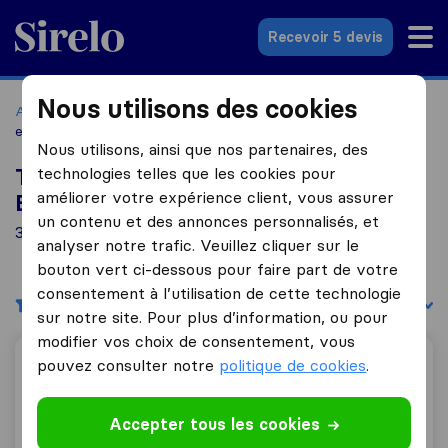
Sirelo.fr
Recevoir 5 devis
Nous utilisons des cookies
Accueil
Déménageurs France
Déménageurs Chanteloup-
en-Brie
Nous utilisons, ainsi que nos partenaires, des
technologies telles que les cookies pour
Top 10 déménageurs à Chanteloup-en-
améliorer votre expérience client, vous assurer
Brie
un contenu et des annonces personnalisés, et
3 déménageurs trouvés à Chanteloup-en-Brie
analyser notre trafic. Veuillez cliquer sur le
bouton vert ci-dessous pour faire part de votre
consentement à l’utilisation de cette technologie
Filtres
Trier par :
sur notre site. Pour plus d’information, ou pour
modifier vos choix de consentement, vous
pouvez consulter notre
politique de cookies
.
Marathon Déménagement
Accepter tous les cookies