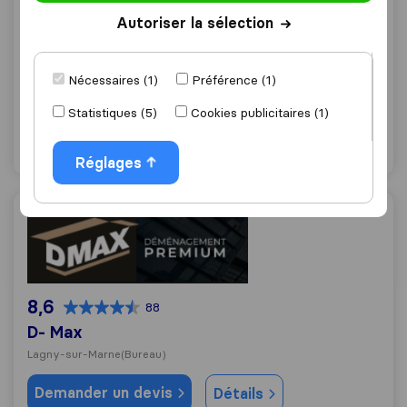
7,6
137
Autoriser la sélection
Marathon Déménagement
Chanteloup-en-Brie
Nécessaires (1)
Préférence (1)
Demander un devis
Détails
Statistiques (5)
Cookies publicitaires (1)
"Professionnel"
12 mentions comme
Réglages
D- Max
8,6
88
D- Max
Lagny-sur-Marne
(Bureau)
Demander un devis
Détails