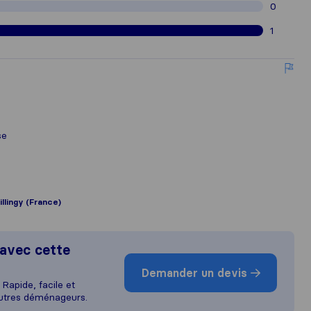
0
1
se
llingy (France)
avec cette
Demander un devis
Rapide, facile et
autres déménageurs.