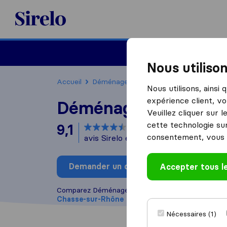
Sirelo.fr
Déménager en France
Nous utiliso
Accueil
Déménageurs France
Déménageurs C
Nous utilisons, ainsi
expérience client, vo
Déménagement D.O.
Veuillez cliquer sur 
cette technologie sur
9,1
basé sur
97
consentement, vous 
avis Sirelo et Google
i
Demander un devis
Accepter tous l
Rédiger
Comparez Déménagement D.O.R avec d'autres
dé
Chasse-sur-Rhône
Nécessaires (1)