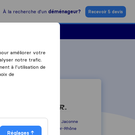
À la recherche d'un
déménageur?
Recevoir 5 devis
Trouver un déménageur
 pour améliorer votre
lyser notre trafic.
nt à l’utilisation de
hoix de
100 Chemin de la Jaconne
38670
Chasse-sur-Rhône
Réglages