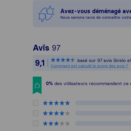
Avez-vous déménagé av
Nous serions ravis de connaître votr
Pour vous donner un
Avis
97
Sirelo n'est pas re
basé sur
97
avis Sirelo 
9,1
Tous les avis recuei
Comment est calculé le score des avis ?
0%
des utilisateurs recommandent ce