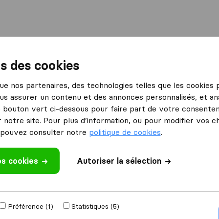
International
Déménagement maritime
Services
ns des cookies
hasse-sur-Rhône
Déménagement D.O.R
 que nos partenaires, des technologies telles que les cookies
us assurer un contenu et des annonces personnalisés, et ana
R
Ce que disent les clients
le bouton vert ci-dessous pour faire part de votre consenteme
Ne prend pas soin des biens (1)
 notre site. Pour plus d’information, ou pour modifier vos c
pouvez consulter notre
politique de cookies
.
es cookies
 un avis
Autoriser la sélection
ménageurs
à
Préférence (1)
Statistiques (5)