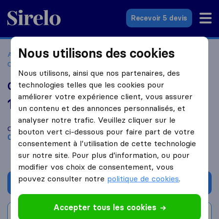
Sirelo.fr
Recevoir 5 devis
Nous utilisons des cookies
Accueil
Déménageurs France
Déménageurs Conches-en-
Ouche
GDem
Nous utilisons, ainsi que nos partenaires, des
GDem
technologies telles que les cookies pour
améliorer votre expérience client, vous assurer
10,0
basé sur
10
un contenu et des annonces personnalisés, et
avis Sirelo et Google
i
analyser notre trafic. Veuillez cliquer sur le
Comparez GDem avec d'autres
déménageurs
à
Conches en
bouton vert ci-dessous pour faire part de votre
Ouche
consentement à l’utilisation de cette technologie
sur notre site. Pour plus d’information, ou pour
modifier vos choix de consentement, vous
pouvez consulter notre
politique de cookies
.
Demander un devis
Accepter tous les cookies
Rédiger un avis