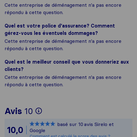
Cette entreprise de déménagement n'a pas encore
répondu à cette question.
Quel est votre police d'assurance? Comment
gérez-vous les éventuels dommages?
Cette entreprise de déménagement n'a pas encore
répondu à cette question.
Quel est le meilleur conseil que vous donneriez aux
clients?
Cette entreprise de déménagement n'a pas encore
répondu à cette question.
Pour vous donner une idée
Avis
10
Sirelo n'est pas responsa
basé sur
10
avis Sirelo et
Tous les avis recueillis a
10,0
Google
Comment est calculé le score des avis ?