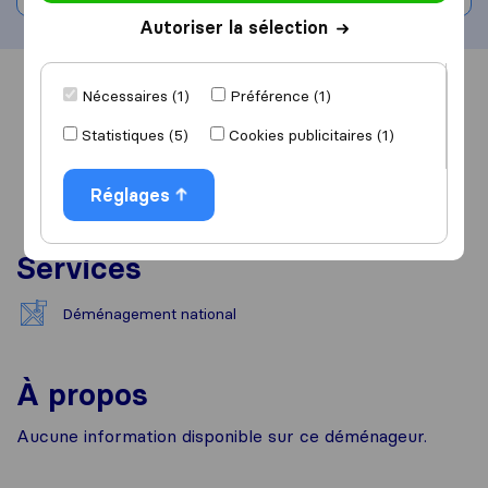
Autoriser la sélection
Vue d'ensemble
Avis
Sources
Nécessaires (1)
Préférence (1)
Statistiques (5)
Cookies publicitaires (1)
Réglages
Services
Déménagement national
À propos
Aucune information disponible sur ce déménageur.