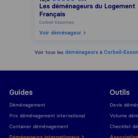
Les déménageurs du Logement
Français
Corbeil-Essonnes
Voir déménageur
Voir tous les
déménageurs
à
Corbeil-Esso
Guides
Outils
Déménagement
Devis démé
Prix déménagement international
Volume dé
Container déménagement
Checklist 
Déménageurs internationaux
Associatio