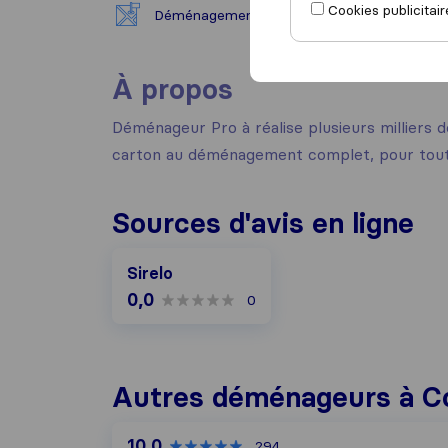
Cookies publicitair
Déménagement national
À propos
Déménageur Pro à réalise plusieurs milliers 
carton au déménagement complet, pour toutes
Sources d'avis en ligne
Sirelo
0,0
0
Autres déménageurs à C
10,0
294