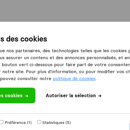
International
Déménagement maritime
Services
ns des cookies
rbeil-Essonnes
Je déménage
 que nos partenaires, des technologies telles que les cookies
us assurer un contenu et des annonces personnalisés, et ana
le bouton vert ci-dessous pour faire part de votre consenteme
 notre site. Pour plus d’information, ou pour modifier vos c
opérationnelle.
déménagement ?
pouvez consulter notre
politique de cookies
.
es cookies
Autoriser la sélection
Préférence (1)
Statistiques (5)