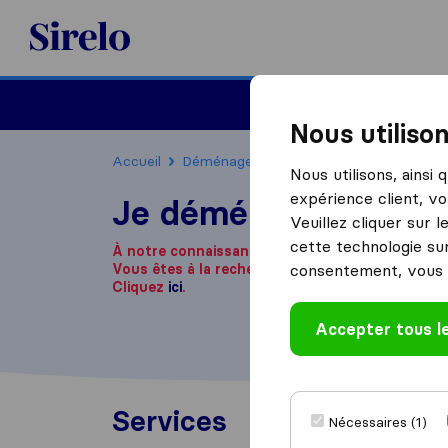
Sirelo.fr
Déménager en France
Nous utiliso
Accueil
Déménageurs France
Déménageurs Co
Nous utilisons, ainsi
expérience client, vo
Je déménage
Veuillez cliquer sur 
cette technologie sur
À notre connaissance, cette société n'est plus 
Vous êtes à la recherche d'une entreprise de 
consentement, vous 
Cliquez
ici
.
Accepter tous l
Services
Nécessaires (1)