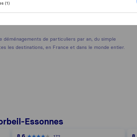
es (1)
de déménagements de particuliers par an, du simple
 les destinations, en France et dans le monde entier.
orbeil-Essonnes
8,6
8
172