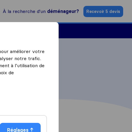
À la recherche d'un
déménageur?
Recevoir 5 devis
Trouver un déménageur
 pour améliorer votre
lyser notre trafic.
nt à l’utilisation de
hoix de
Réglages