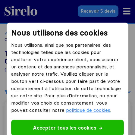
Sirelo.fr
Recevoir 5 devis
Nous utilisons des cookies
Accueil
Déménageurs France
Déménageurs Drumettaz-
Clarafond
Nous utilisons, ainsi que nos partenaires, des
technologies telles que les cookies pour
Top 10 déménageurs à Drumettaz-
améliorer votre expérience client, vous assurer
Clarafond
un contenu et des annonces personnalisés, et
1 déménageurs trouvés à Drumettaz-Clarafond
analyser notre trafic. Veuillez cliquer sur le
bouton vert ci-dessous pour faire part de votre
consentement à l’utilisation de cette technologie
Filtres
Trier par :
sur notre site. Pour plus d’information, ou pour
modifier vos choix de consentement, vous
pouvez consulter notre
politique de cookies
.
Aix Bugey Déménagements
Accepter tous les cookies