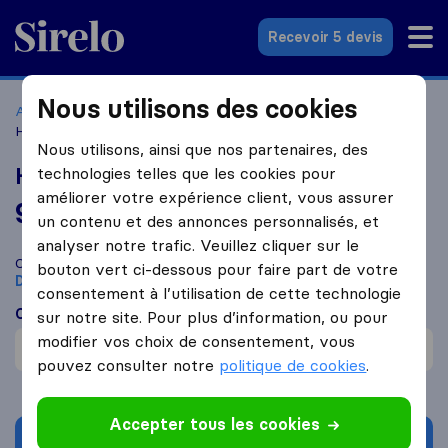
Sirelo.fr
Recevoir 5 devis
Nous utilisons des cookies
Accueil
Déménageurs France
Déménageurs Dunkerque
HF - Services
Nous utilisons, ainsi que nos partenaires, des
HF - Services
technologies telles que les cookies pour
améliorer votre expérience client, vous assurer
9,8
basé sur
35
un contenu et des annonces personnalisés, et
avis Sirelo et Google
i
analyser notre trafic. Veuillez cliquer sur le
Comparez HF - Services avec d'autres
déménageurs
à
bouton vert ci-dessous pour faire part de votre
Dunkerque
consentement à l’utilisation de cette technologie
Ce que disent les clients
sur notre site. Pour plus d’information, ou pour
modifier vos choix de consentement, vous
Au soin avec les biens (1)
pouvez consulter notre
politique de cookies
.
Accepter tous les cookies
Demander un devis