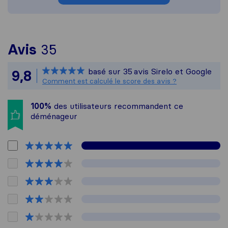
Pour vous donner une idée p
Avis
35
Sirelo n'est pas responsabl
basé sur
35
avis Sirelo et Google
9,8
Tous les avis recueillis aupr
Comment est calculé le score des avis ?
100%
des utilisateurs recommandent ce
déménageur