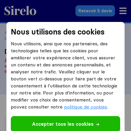
Sirelo.fr
Recevoir 5 devis
Nous utilisons des cookies
Accueil
Déménageurs France
Déménageurs Évry-
Courcouronnes
Dem & Move
Nous utilisons, ainsi que nos partenaires, des
Dem & Move
technologies telles que les cookies pour
améliorer votre expérience client, vous assurer
À notre connaissance, cette société n'est plus
un contenu et des annonces personnalisés, et
opérationnelle.
Vous êtes à la recherche d'une entreprise
de déménagement ? Cliquez
analyser notre trafic. Veuillez cliquer sur le
ici
.
bouton vert ci-dessous pour faire part de votre
consentement à l’utilisation de cette technologie
sur notre site. Pour plus d’information, ou pour
modifier vos choix de consentement, vous
Vue d'ensemble
Avis
Sources
pouvez consulter notre
politique de cookies
.
Accepter tous les cookies