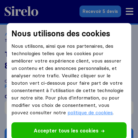
Sirelo.fr
Recevoir 5 devis
Nous utilisons des cookies
Accueil
Déménageurs France
Déménageurs Fleac
Transports Giraud
Nous utilisons, ainsi que nos partenaires, des
Transports Giraud
technologies telles que les cookies pour
améliorer votre expérience client, vous assurer
8,7
basé sur
86
un contenu et des annonces personnalisés, et
avis Sirelo et Google
i
analyser notre trafic. Veuillez cliquer sur le
Comparez Transports Giraud avec d'autres
déménageurs
à
bouton vert ci-dessous pour faire part de votre
Fleac
consentement à l’utilisation de cette technologie
Ce que disent les clients
sur notre site. Pour plus d’information, ou pour
modifier vos choix de consentement, vous
Professionnel (1)
pouvez consulter notre
politique de cookies
.
Accepter tous les cookies
Demander un devis