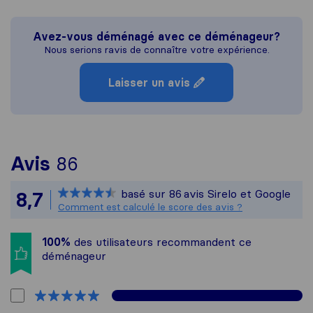
Avez-vous déménagé avec ce déménageur?
Nous serions ravis de connaître votre expérience.
Laisser un avis
Pour vous donner une idée p
Avis
86
Sirelo n'est pas responsabl
basé sur
86
avis Sirelo et Google
8,7
Tous les avis recueillis aupr
Comment est calculé le score des avis ?
100%
des utilisateurs recommandent ce
déménageur