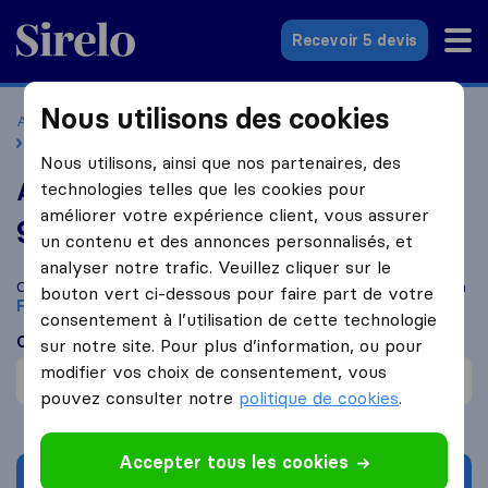
Sirelo.fr
Recevoir 5 devis
Nous utilisons des cookies
Accueil
Déménageurs France
Déménageurs Franconville
AJS Déménagement
Nous utilisons, ainsi que nos partenaires, des
AJS Déménagement
technologies telles que les cookies pour
améliorer votre expérience client, vous assurer
9,7
basé sur
114
un contenu et des annonces personnalisés, et
avis Sirelo et Google
i
analyser notre trafic. Veuillez cliquer sur le
Comparez AJS Déménagement avec d'autres
déménageurs
à
bouton vert ci-dessous pour faire part de votre
Franconville
consentement à l’utilisation de cette technologie
Ce que disent les clients
sur notre site. Pour plus d’information, ou pour
modifier vos choix de consentement, vous
Professionnel (1)
pouvez consulter notre
politique de cookies
.
Accepter tous les cookies
Demander un devis