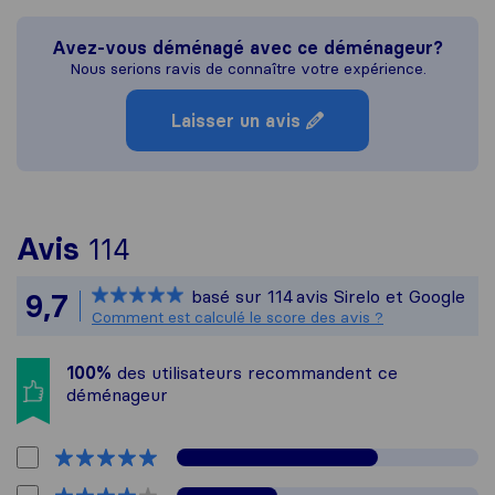
Avez-vous déménagé avec ce déménageur?
Nous serions ravis de connaître votre expérience.
Laisser un avis
Pour vous donner une idée 
Avis
114
Sirelo n'est pas responsabl
basé sur
114
avis Sirelo et Google
9,7
Tous les avis recueillis aup
Comment est calculé le score des avis ?
100%
des utilisateurs recommandent ce
déménageur