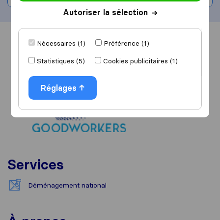
Autoriser la sélection
Vue d'ensemble
Avis
Sources
Nécessaires (1)
Préférence (1)
Statistiques (5)
Cookies publicitaires (1)
Réglages
Services
Déménagement national