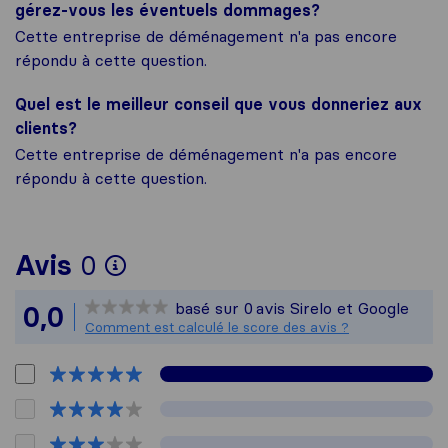
gérez-vous les éventuels dommages?
Cette entreprise de déménagement n'a pas encore
répondu à cette question.
Quel est le meilleur conseil que vous donneriez aux
clients?
Cette entreprise de déménagement n'a pas encore
répondu à cette question.
Pour vous donner une idée
Avis
0
Sirelo n'est pas responsab
basé sur
0
avis Sirelo et Google
0,0
Tous les avis recueillis au
Comment est calculé le score des avis ?