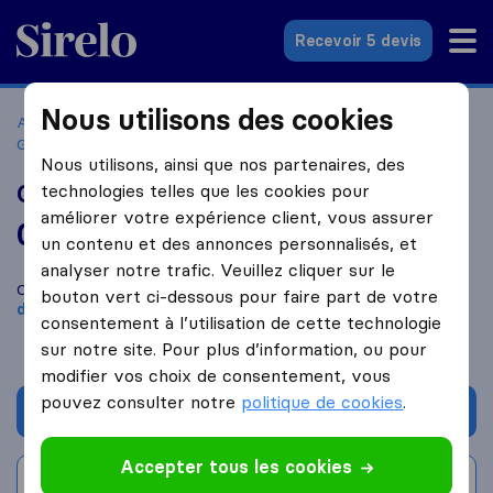
Sirelo.fr
Recevoir 5 devis
Nous utilisons des cookies
Accueil
Déménageurs France
Déménageurs Garges-lès-
Gonesse
Good Workers Déménagements
Nous utilisons, ainsi que nos partenaires, des
Good Workers Déménagements
technologies telles que les cookies pour
améliorer votre expérience client, vous assurer
0,0
basé sur
0
un contenu et des annonces personnalisés, et
avis Sirelo et Google
i
analyser notre trafic. Veuillez cliquer sur le
Comparez Good Workers Déménagements avec d'autres
bouton vert ci-dessous pour faire part de votre
déménageurs
à
Garges-lès-Gonesse
consentement à l’utilisation de cette technologie
sur notre site. Pour plus d’information, ou pour
modifier vos choix de consentement, vous
pouvez consulter notre
politique de cookies
.
Demander un devis
Accepter tous les cookies
Rédiger un avis