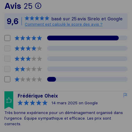
Pour vous donner une idé
Avis
25
Sirelo n'est pas responsa
basé sur
25
avis Sirelo et Google
9,6
Tous les avis recueillis a
Comment est calculé le score des avis ?
Frédérique Oheix
14 mars 2025
on Google
Très bonne expérience pour un déménagement organisé dans
l'urgence. Équipe sympathique et efficace. Les prix sont
corrects.