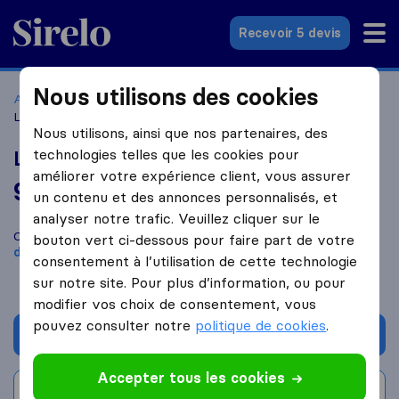
Sirelo.fr
Recevoir 5 devis
Nous utilisons des cookies
Accueil
Déménageurs France
Déménageurs Gentilly
L'agence du Déménagement
Nous utilisons, ainsi que nos partenaires, des
technologies telles que les cookies pour
L'agence du Déménagement
améliorer votre expérience client, vous assurer
9,6
basé sur
25
un contenu et des annonces personnalisés, et
avis Sirelo et Google
i
analyser notre trafic. Veuillez cliquer sur le
Comparez L'agence du Déménagement avec d'autres
bouton vert ci-dessous pour faire part de votre
déménageurs
à
Gentilly
consentement à l’utilisation de cette technologie
sur notre site. Pour plus d’information, ou pour
modifier vos choix de consentement, vous
pouvez consulter notre
politique de cookies
.
Demander un devis
Accepter tous les cookies
Rédiger un avis