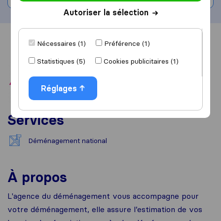
Autoriser la sélection
Vue d'ensemble
Avis
Sources
Nécessaires (1)
Préférence (1)
Statistiques (5)
Cookies publicitaires (1)
Réglages
Services
Déménagement national
À propos
L'agence du déménagement vous accompagne pour
votre déménagement, elle assure l’estimation de vos