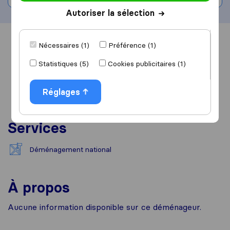
Autoriser la sélection
Vue d'ensemble
Avis
Sources
Nécessaires (1)
Préférence (1)
Statistiques (5)
Cookies publicitaires (1)
Réglages
Services
Déménagement national
À propos
Aucune information disponible sur ce déménageur.