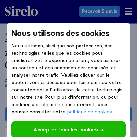
Sirelo.fr
Recevoir 5 devis
Nous utilisons des cookies
Accueil
Déménageurs France
Déménageurs Gentilly
Zinzoni Déménagement
Nous utilisons, ainsi que nos partenaires, des
Zinzoni Déménagement
technologies telles que les cookies pour
améliorer votre expérience client, vous assurer
0,0
basé sur
0
un contenu et des annonces personnalisés, et
avis Sirelo et Google
i
analyser notre trafic. Veuillez cliquer sur le
Comparez Zinzoni Déménagement avec d'autres
bouton vert ci-dessous pour faire part de votre
déménageurs
à
Gentilly
consentement à l’utilisation de cette technologie
sur notre site. Pour plus d’information, ou pour
modifier vos choix de consentement, vous
pouvez consulter notre
politique de cookies
.
Demander un devis
Accepter tous les cookies
Rédiger un avis