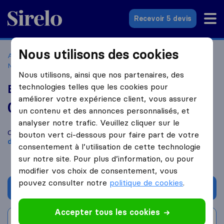
Sirelo.fr
Recevoir 5 devis
Nous utilisons des cookies
Accueil
Déménageurs France
Déménageurs Gignac-la-
Nerthe
ES Déménagement Sud
Nous utilisons, ainsi que nos partenaires, des
technologies telles que les cookies pour
ES Déménagement Sud
améliorer votre expérience client, vous assurer
0,0
basé sur
0
un contenu et des annonces personnalisés, et
avis Sirelo et Google
i
analyser notre trafic. Veuillez cliquer sur le
Comparez ES Déménagement Sud avec d'autres
bouton vert ci-dessous pour faire part de votre
déménageurs
à
Gignac-la-Nerthe
consentement à l’utilisation de cette technologie
sur notre site. Pour plus d’information, ou pour
modifier vos choix de consentement, vous
pouvez consulter notre
politique de cookies
.
Demander un devis
Accepter tous les cookies
Rédiger un avis