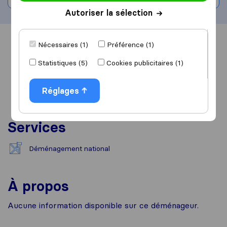
Autoriser la sélection
Vue d'ensemble
Avis
Sources
Nécessaires (1)
Préférence (1)
Statistiques (5)
Cookies publicitaires (1)
Réglages
Services
Déménagement national
À propos
Aucune information disponible sur ce déménageur.