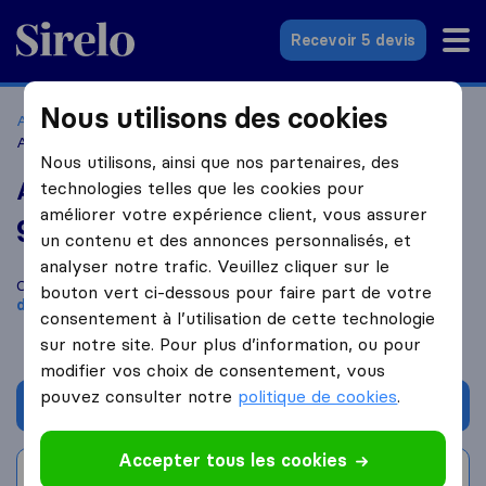
Sirelo.fr
Recevoir 5 devis
Nous utilisons des cookies
Accueil
Déménageurs France
Déménageurs Grenoble
Alpes Masis Déménagement
Nous utilisons, ainsi que nos partenaires, des
Alpes Masis Déménagement
technologies telles que les cookies pour
améliorer votre expérience client, vous assurer
9,6
basé sur
84
un contenu et des annonces personnalisés, et
avis Sirelo et Google
i
analyser notre trafic. Veuillez cliquer sur le
Comparez Alpes Masis Déménagement avec d'autres
bouton vert ci-dessous pour faire part de votre
déménageurs
à
Grenoble
consentement à l’utilisation de cette technologie
sur notre site. Pour plus d’information, ou pour
modifier vos choix de consentement, vous
pouvez consulter notre
politique de cookies
.
Demander un devis
Accepter tous les cookies
Rédiger un avis