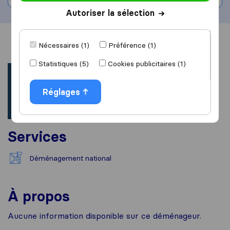
Autoriser la sélection
Vue d'ensemble
Avis
Sources
Nécessaires (1)
Préférence (1)
Statistiques (5)
Cookies publicitaires (1)
Réglages
Services
Déménagement national
À propos
Aucune information disponible sur ce déménageur.