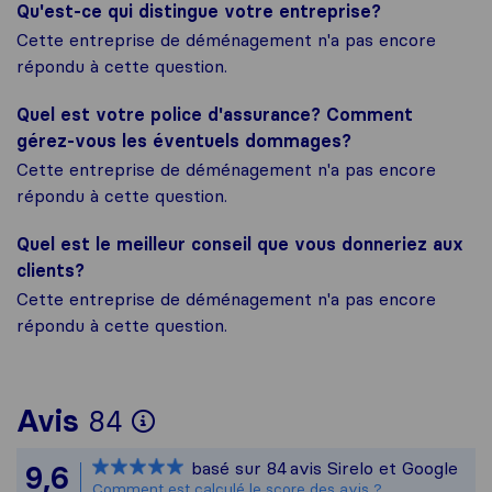
Qu'est-ce qui distingue votre entreprise?
Cette entreprise de déménagement n'a pas encore
répondu à cette question.
Quel est votre police d'assurance? Comment
gérez-vous les éventuels dommages?
Cette entreprise de déménagement n'a pas encore
répondu à cette question.
Quel est le meilleur conseil que vous donneriez aux
clients?
Cette entreprise de déménagement n'a pas encore
répondu à cette question.
Pour vous donner une idé
Avis
84
Sirelo n'est pas responsa
basé sur
84
avis Sirelo et Google
9,6
Tous les avis recueillis a
Comment est calculé le score des avis ?