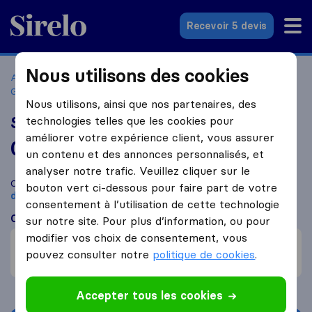
Sirelo.fr
Recevoir 5 devis
Nous utilisons des cookies
Accueil
Déménageurs France
Déménageurs Illkirch-
Graffenstaden
Sorrel Moussel Déménagement Alms
Nous utilisons, ainsi que nos partenaires, des
Sorrel Moussel Déménagement Alms
technologies telles que les cookies pour
améliorer votre expérience client, vous assurer
0,0
basé sur
5
un contenu et des annonces personnalisés, et
avis Sirelo et Google
i
analyser notre trafic. Veuillez cliquer sur le
Comparez Sorrel Moussel Déménagement Alms avec d'autres
bouton vert ci-dessous pour faire part de votre
déménageurs
à
Illkirch-Graffenstaden
consentement à l’utilisation de cette technologie
Ce que disent les clients
sur notre site. Pour plus d’information, ou pour
modifier vos choix de consentement, vous
Professionnel (3)
pouvez consulter notre
politique de cookies
.
Amical (1)
Accepter tous les cookies