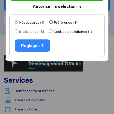
Demander un devis
Autoriser la sélection
Rédiger un avis
Nécessaires (1)
Préférence (1)
Statistiques (5)
Cookies publicitaires (1)
Vue d'ensemble
Avis
Sources
Réglages
Services
Déménagement national
Transport de piano
Transport d'art