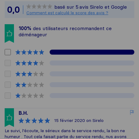
Sirelo n'est pas responsable 
basé sur
5
avis Sirelo et Google
0,0
Tous les avis recueillis auprè
Comment est calculé le score des avis ?
100%
des utilisateurs recommandent ce
déménageur
B.H.
15 février 2020
on Sirelo
Le suivi, l’écoute, le sérieux dans le service rendu, la bon ne
humeur . Tout cela faisait partie du service rendu, nus avons