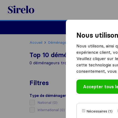
Sirelo.fr
Déménager en France
Nous utiliso
Accueil
Déménageurs France
Déménageurs Ja
Nous utilisons, ainsi
expérience client, vo
Top 10 déménageurs à Jablin
Veuillez cliquer sur 
0 déménageurs trouvés à Jablines
cette technologie sur
consentement, vous 
Filtres
Accepter tous l
Type de déménagement
National
(0)
International
(0)
Nécessaires (1)