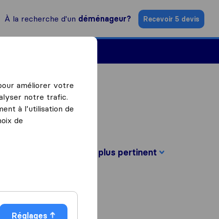
À la recherche d'un
déménageur?
Recevoir 5 devis
Trouver un déménageur
 pour améliorer votre
lyser notre trafic.
nt à l’utilisation de
hoix de
Trier par :
Réglages