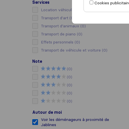
Services
Cookies publicitair
Location véhicule avec chauffeur
(0)
Transport d'art
(0)
Transport d’animaux
(0)
Transport de piano
(0)
Effets personnels
(0)
Transport de véhicule et voiture
(0)
Note
(0)
(0)
(0)
(0)
(0)
Autour de moi
Voir les déménageurs à proximité de
Jablines