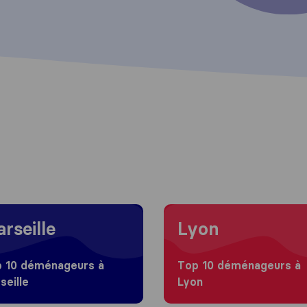
 to Marseille
Moving to Lyon
rseille
Lyon
 10 déménageurs à
Top 10 déménageurs à
seille
Lyon