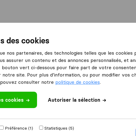
International
Déménagement maritime
Services
ns des cookies
blines
 que nos partenaires, des technologies telles que les cookies
us assurer un contenu et des annonces personnalisés, et ana
es
le bouton vert ci-dessous pour faire part de votre consenteme
 notre site. Pour plus d’information, ou pour modifier vos c
pouvez consulter notre
politique de cookies
.
Résultats
es cookies
Autoriser la sélection
Préférence (1)
Statistiques (5)