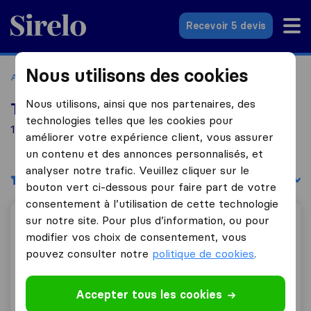
Sirelo.fr
Recevoir 5 devis
Nous utilisons des cookies
Accueil
Déménageurs France
Déménageurs Jarret
Nous utilisons, ainsi que nos partenaires, des
Top 10 déménageurs à Jarret
technologies telles que les cookies pour
1 déménageurs trouvés à Jarret
améliorer votre expérience client, vous assurer
un contenu et des annonces personnalisés, et
analyser notre trafic. Veuillez cliquer sur le
Filtres
Trier par :
bouton vert ci-dessous pour faire part de votre
consentement à l’utilisation de cette technologie
sur notre site. Pour plus d’information, ou pour
Oml Transports
modifier vos choix de consentement, vous
pouvez consulter notre
politique de cookies
.
0,0
0
Accepter tous les cookies
Oml Transports