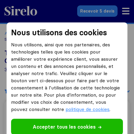
Sirelo.fr
Recevoir 5 devis
Nous utilisons des cookies
Accueil
Déménageurs France
Déménageurs La Celle-
Saint-Cloud
Nous utilisons, ainsi que nos partenaires, des
technologies telles que les cookies pour
Top 10 déménageurs à La Celle-Saint-
améliorer votre expérience client, vous assurer
Cloud
un contenu et des annonces personnalisés, et
3 déménageurs trouvés à La Celle-Saint-Cloud
analyser notre trafic. Veuillez cliquer sur le
bouton vert ci-dessous pour faire part de votre
consentement à l’utilisation de cette technologie
Filtres
Trier par :
sur notre site. Pour plus d’information, ou pour
modifier vos choix de consentement, vous
pouvez consulter notre
politique de cookies
.
OB Trans Déménagements
Accepter tous les cookies