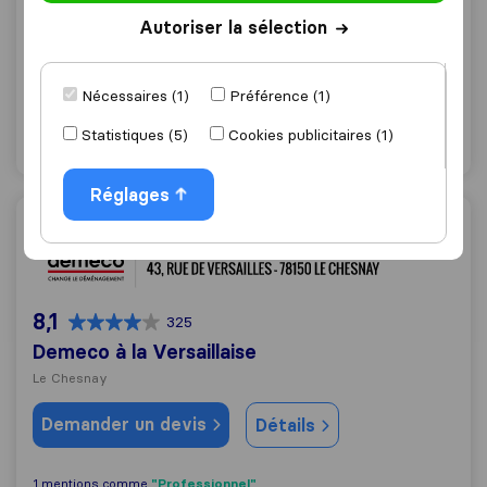
10,0
49
Autoriser la sélection
OB Trans Déménagements
La Celle-Saint-Cloud
Nécessaires (1)
Préférence (1)
Demander un devis
Détails
Statistiques (5)
Cookies publicitaires (1)
Réglages
Demeco à la Versaillaise
8,1
325
Demeco à la Versaillaise
Le Chesnay
Demander un devis
Détails
"Professionnel"
1 mentions comme