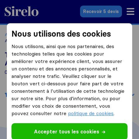
Sirelo.fr
Recevoir 5 devis
Nous utilisons des cookies
Accueil
Déménageurs France
Déménageurs La Chapelle-
Achard
Nous utilisons, ainsi que nos partenaires, des
technologies telles que les cookies pour
Top 10 déménageurs à La Chapelle-
améliorer votre expérience client, vous assurer
Achard
un contenu et des annonces personnalisés, et
0 déménageurs trouvés à La Chapelle-Achard
analyser notre trafic. Veuillez cliquer sur le
bouton vert ci-dessous pour faire part de votre
consentement à l’utilisation de cette technologie
Filtres
Trier par :
sur notre site. Pour plus d’information, ou pour
modifier vos choix de consentement, vous
pouvez consulter notre
politique de cookies
.
Accepter tous les cookies