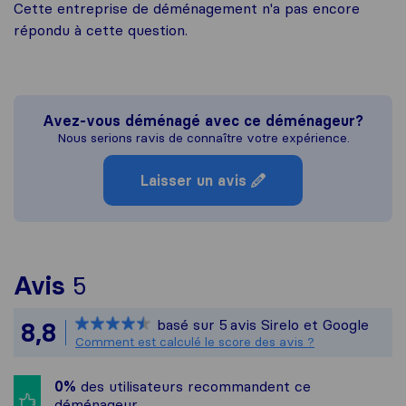
Cette entreprise de déménagement n'a pas encore
répondu à cette question.
Avez-vous déménagé avec ce déménageur?
Nous serions ravis de connaître votre expérience.
Laisser un avis
Pour vous donner une idée pl
Avis
5
Sirelo n'est pas responsable 
basé sur
5
avis Sirelo et Google
8,8
Tous les avis recueillis auprè
Comment est calculé le score des avis ?
0%
des utilisateurs recommandent ce
déménageur