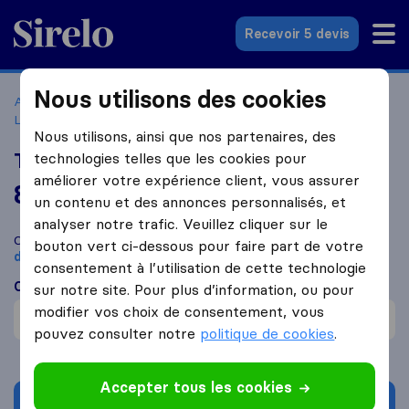
Sirelo.fr
Recevoir 5 devis
Nous utilisons des cookies
Accueil
Déménageurs France
Déménageurs La Colle-sur-
Loup
Transports Déménagements Ravarino
Nous utilisons, ainsi que nos partenaires, des
Transports Déménagements Ravarino
technologies telles que les cookies pour
améliorer votre expérience client, vous assurer
8,8
basé sur
5
un contenu et des annonces personnalisés, et
avis Sirelo et Google
i
analyser notre trafic. Veuillez cliquer sur le
Comparez Transports Déménagements Ravarino avec d'autres
bouton vert ci-dessous pour faire part de votre
déménageurs
à
La Colle-sur-Loup
consentement à l’utilisation de cette technologie
Ce que disent les clients
sur notre site. Pour plus d’information, ou pour
modifier vos choix de consentement, vous
Ne prend pas soin des biens (1)
pouvez consulter notre
politique de cookies
.
Accepter tous les cookies
Demander un devis