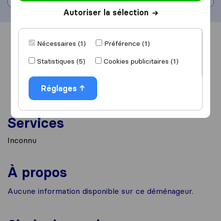
Autoriser la sélection
Vue d'ensemble
Avis
Sources
Nécessaires (1)
Préférence (1)
Statistiques (5)
Cookies publicitaires (1)
Réglages
Services
Inconnu
À propos
Aucune information disponible sur ce déménageur.