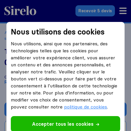
Sirelo.fr
Recevoir 5 devis
Nous utilisons des cookies
Accueil
Déménageurs France
Déménageurs La-Roche-
sur-Yon
TDY Express
Nous utilisons, ainsi que nos partenaires, des
TDY Express
technologies telles que les cookies pour
améliorer votre expérience client, vous assurer
0,0
basé sur
0
un contenu et des annonces personnalisés, et
avis Sirelo et Google
i
analyser notre trafic. Veuillez cliquer sur le
Comparez TDY Express avec d'autres
déménageurs
à
La
bouton vert ci-dessous pour faire part de votre
Roche-Sur-Yon
consentement à l’utilisation de cette technologie
sur notre site. Pour plus d’information, ou pour
modifier vos choix de consentement, vous
pouvez consulter notre
politique de cookies
.
Demander un devis
Accepter tous les cookies
Rédiger un avis