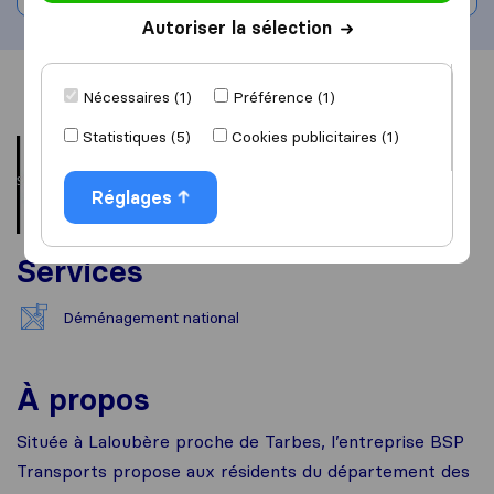
Autoriser la sélection
Vue d'ensemble
Avis
Sources
Nécessaires (1)
Préférence (1)
Statistiques (5)
Cookies publicitaires (1)
Réglages
Services
Déménagement national
À propos
Située à Laloubère proche de Tarbes, l’entreprise BSP
Transports propose aux résidents du département des