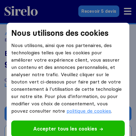
Sirelo.fr
Recevoir 5 devis
Nous utilisons des cookies
Accueil
Déménageurs France
Déménageurs Laloubère
Bsp Transports
Nous utilisons, ainsi que nos partenaires, des
Bsp Transports
technologies telles que les cookies pour
améliorer votre expérience client, vous assurer
9,0
basé sur
29
un contenu et des annonces personnalisés, et
avis Sirelo et Google
i
analyser notre trafic. Veuillez cliquer sur le
Comparez Bsp Transports avec d'autres
déménageurs
à
bouton vert ci-dessous pour faire part de votre
Laloubère
consentement à l’utilisation de cette technologie
sur notre site. Pour plus d’information, ou pour
modifier vos choix de consentement, vous
pouvez consulter notre
politique de cookies
.
Demander un devis
Accepter tous les cookies
Rédiger un avis