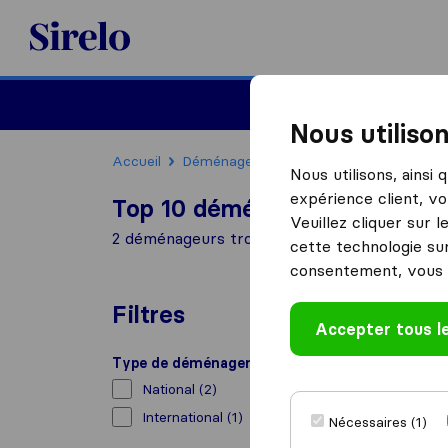
Sirelo.fr
Déménager en France
Nous utiliso
Accueil
Déménageurs France
Déménageurs L
Nous utilisons, ainsi
expérience client, vo
Top 10 déménageurs à Les P
Veuillez cliquer sur 
2 déménageurs trouvés à Les Pennes-Mirab
cette technologie sur
consentement, vous 
Filtres
Accepter tous l
Type de déménagement
National
(2)
International
(1)
Nécessaires (1)