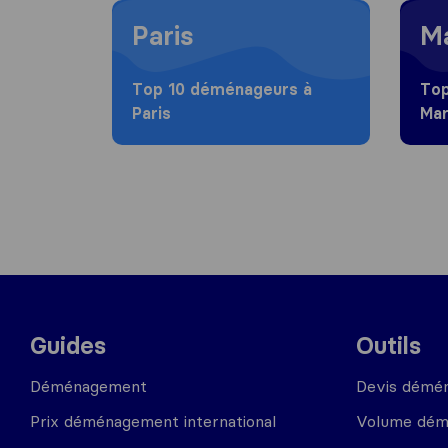
Moving to Paris
Moving
Paris
Ma
Top 10 déménageurs à
Top
Paris
Mar
Guides
Outils
Déménagement
Devis démé
Prix déménagement international
Volume dé