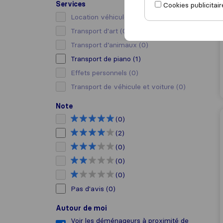
Services
Cookies publicitair
Location véhicule avec chauffeur
(0)
Transport d'art
(0)
Transport d’animaux
(0)
Transport de piano
(1)
Effets personnels
(0)
Transport de véhicule et voiture
(0)
Note
(0)
(2)
(0)
(0)
(0)
Pas d'avis
(0)
Autour de moi
Voir les déménageurs à proximité de