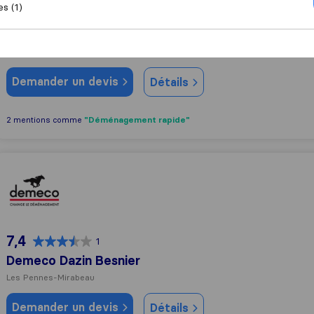
es (1)
7,6
105
Démépool Lilou
Saint-Victoret
Demander un devis
Détails
"Déménagement rapide"
2 mentions comme
Demeco Dazin Besnier
7,4
1
Demeco Dazin Besnier
Les Pennes-Mirabeau
Demander un devis
Détails