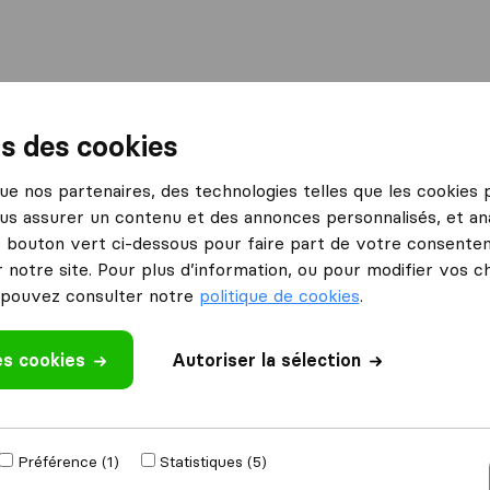
International
Déménagement maritime
Services
ns des cookies
es Pennes-Mirabeau
 que nos partenaires, des technologies telles que les cookies
us assurer un contenu et des annonces personnalisés, et ana
ennes-Mirabeau
le bouton vert ci-dessous pour faire part de votre consenteme
eau
 notre site. Pour plus d’information, ou pour modifier vos c
pouvez consulter notre
politique de cookies
.
Résultats
es cookies
Autoriser la sélection
Démépool Lilou
Préférence (1)
Statistiques (5)