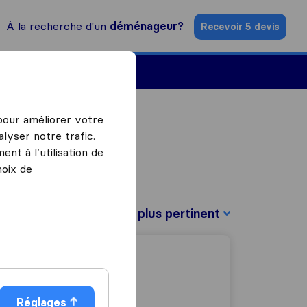
À la recherche d'un
déménageur?
Recevoir 5 devis
Trouver un déménageur
 pour améliorer votre
lyser notre trafic.
nt à l’utilisation de
hoix de
Trier par :
Réglages